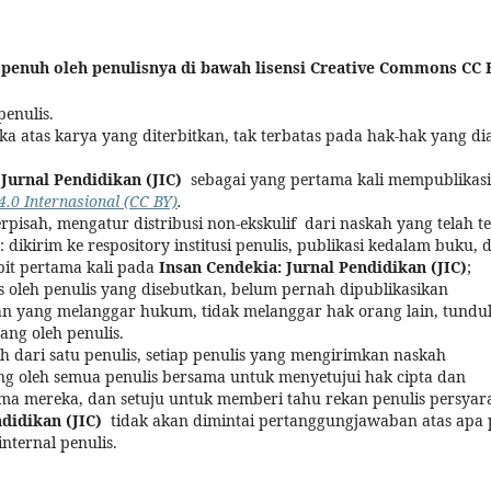
ng penuh oleh penulisnya di bawah lisensi Creative Commons CC 
penulis.
 atas karya yang diterbitkan, tak terbatas pada hak-hak yang di
 Jurnal Pendidikan (JIC)
sebagai yang pertama kali mempublikas
.0 Internasional (CC BY)
.
rpisah, mengatur distribusi non-ekskulif dari naskah yang telah te
: dikirim ke respository institusi penulis, publikasi kedalam buku, dl
it pertama kali pada
Insan Cendekia: Jurnal Pendidikan (JIC)
;
lis oleh penulis yang disebutkan, belum pernah dipublikasikan
n yang melanggar hukum, tidak melanggar hak orang lain, tundu
gang oleh penulis
.
ih dari satu penulis, setiap penulis yang mengirimkan naskah
g oleh semua penulis bersama untuk menyetujui hak cipta dan
nama mereka, dan setuju untuk memberi tahu rekan penulis persyar
didikan (JIC)
tidak akan dimintai pertanggungjawaban atas apa
nternal penulis.