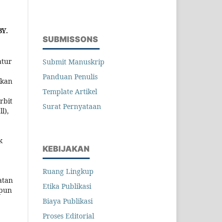
BY.
SUBMISSONS
atur
Submit Manuskrip
Panduan Penulis
ikan
Template Artikel
rbit
Surat Pernyataan
l),
k
KEBIJAKAN
Ruang Lingkup
atan
Etika Publikasi
 pun
Biaya Publikasi
Proses Editorial