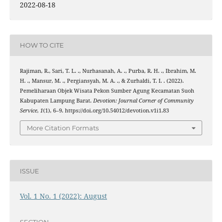
2022-08-18
HOW TO CITE
Rajiman, R., Sari, T. L. ., Nurhasanah, A. ., Purba, R. H. ., Ibrahim, M.
H. ., Mansur, M. ., Pergiansyah, M. A. ., & Zurhaldi, T. I. . (2022).
Pemeliharaan Objek Wisata Pekon Sumber Agung Kecamatan Suoh
Kabupaten Lampung Barat.
Devotion: Journal Corner of Community
Service
,
1
(1), 6–9. https://doi.org/10.54012/devotion.v1i1.83
More Citation Formats
ISSUE
Vol. 1 No. 1 (2022): August
SECTION