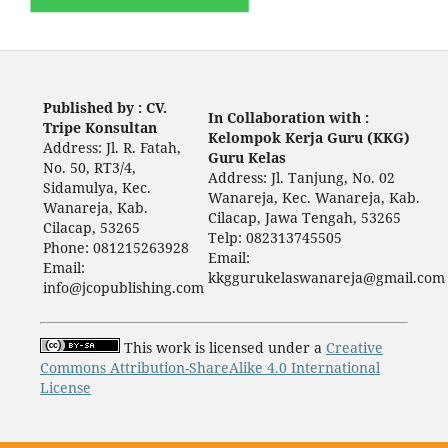
Published by : CV.
In Collaboration with :
Tripe Konsultan
Kelompok Kerja Guru (KKG)
Address: Jl. R. Fatah,
Guru Kelas
No. 50, RT3/4,
Address: Jl. Tanjung, No. 02
Sidamulya, Kec.
Wanareja, Kec. Wanareja, Kab.
Wanareja, Kab.
Cilacap, Jawa Tengah, 53265
Cilacap, 53265
Telp: 082313745505
Phone: 081215263928
Email:
Email:
kkggurukelaswanareja@gmail.com
info@jcopublishing.com
This work is licensed under a
Creative
Commons Attribution-ShareAlike 4.0 International
License