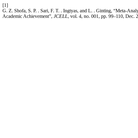
[1]
G. Z. Shofa, S. P. . Sari, F. T. . Ingtyas, and L. . Ginting, “Meta-A
Academic Achievement”,
JCELL
, vol. 4, no. 001, pp. 99–110, Dec. 