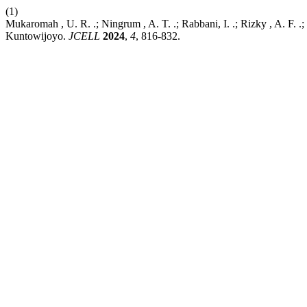
(1)
Mukaromah , U. R. .; Ningrum , A. T. .; Rabbani, I. .; Rizky , A. F.
Kuntowijoyo.
JCELL
2024
,
4
, 816-832.