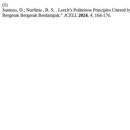
(1)
Santoso, D.; Nurfitria , R. S. . Leech’s Politeness Principles Uttere
Bergerak Bergerak Berdampak.”
JCELL
2024
,
4
, 164-176.