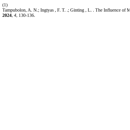
(1)
Tampubolon, A. N.; Ingtyas , F. T. .; Ginting , L. . The Influence 
2024
,
4
, 130-136.